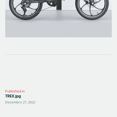
Navegação
de
artigos
Published in
TREX.jpg
Previous
post:
Dezembro 27, 2022