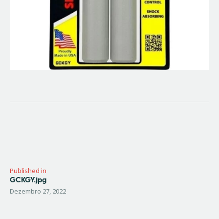
Navegação
de
artigos
Published in
GCKGY.jpg
Previous
post:
Dezembro 27, 2022