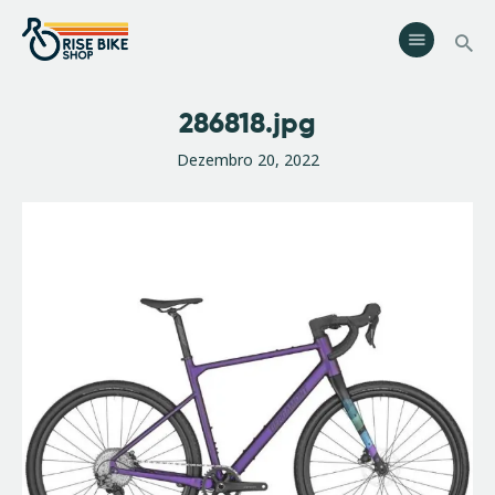
Rise Bike Shop
Loja de Bicicletas e acessórios. Oficina especializada. Rent a Bike.
Eventos.
286818.jpg
Serviços
Dezembro 20, 2022
Eventos
Loja
Contactos