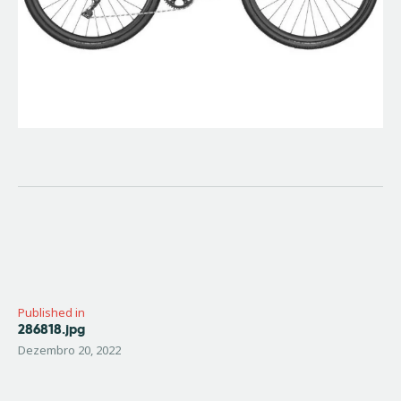
Navegação
de
artigos
Published in
286818.jpg
Previous
post:
Dezembro 20, 2022