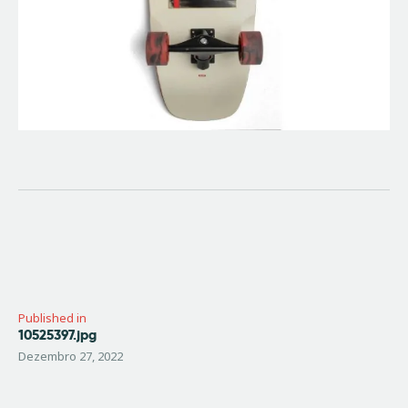
Navegação
de
artigos
Published in
10525397.jpg
Previous
post:
Dezembro 27, 2022