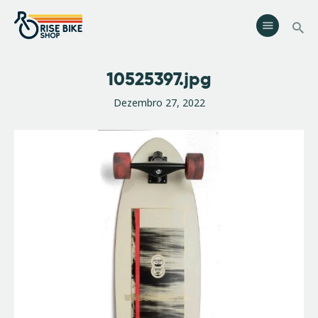
Rise Bike Shop
Loja de Bicicletas e acessórios. Oficina especializada. Rent a Bike.
Eventos.
10525397.jpg
Serviços
Dezembro 27, 2022
Eventos
Loja
Contactos