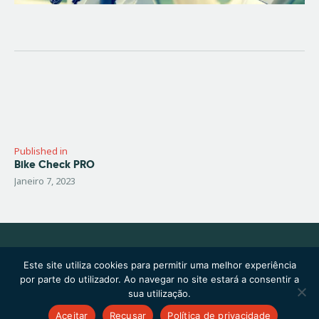
Navegação
de
artigos
Published in
Bike Check PRO
Previous
post:
Janeiro 7, 2023
Main
Contactos
Este site utiliza cookies para permitir uma melhor experiência
por parte do utilizador. Ao navegar no site estará a consentir a
sua utilização.
Copyright © 2026 by ThemeREX. All rights reserved.
Aceitar
Recusar
Política de privacidade