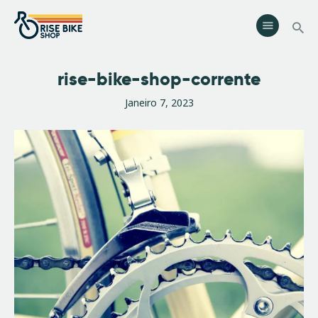
Rise Bike Shop
Loja de Bicicletas e acessórios. Oficina especializada. Rent a Bike.
Eventos.
rise-bike-shop-corrente
Serviços
Janeiro 7, 2023
Eventos
Loja
Contactos