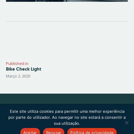
Navegação
de
artigos
Published in
Bike Check Light
Previous
post:
Março 2, 2020
Main
Contactos
Este site utiliza cookies para permitir uma melhor experiência
por parte do utilizador. Ao navegar no site estará a consentir a
sua utilização.
Copyright © 2026 by ThemeREX. All rights reserved.
Aceitar
Recusar
Política de privacidade