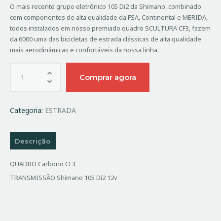
original
atual
O mais recente grupo eletrônico 105 Di2 da Shimano, combinado
era:
é:
com componentes de alta qualidade da FSA, Continental e MERIDA,
2,802.00€.
2,521.80€.
todos instalados em nosso premiado quadro SCULTURA CF3, fazem
da 6000 uma das bicicletas de estrada clássicas de alta qualidade
mais aerodinâmicas e confortáveis ​​da nossa linha.
Quantidade
Comprar agora
de
MERIDA
SCULTURA
Categoria:
ESTRADA
6000
TAM
S
Descrição
QUADRO Carbono CF3
TRANSMISSÃO Shimano 105 Di2 12v