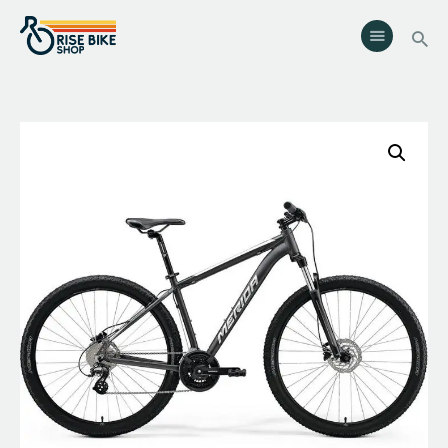
Rise Bike Shop
Loja de Bicicletas e acessórios. Oficina especializada. Rent a Bike.
Eventos.
Serviços
Eventos
Loja
Contactos