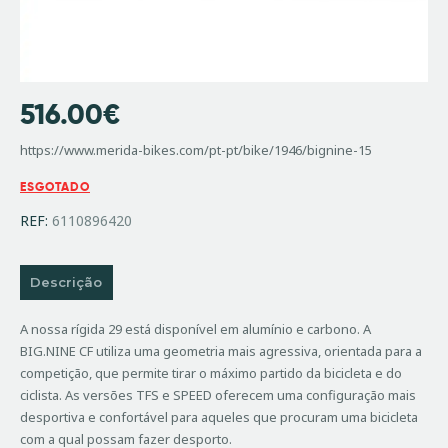
516.00
€
https://www.merida-bikes.com/pt-pt/bike/1946/bignine-15
ESGOTADO
REF:
6110896420
Descrição
A nossa rígida 29 está disponível em alumínio e carbono. A
BIG.NINE CF utiliza uma geometria mais agressiva, orientada para a
competição, que permite tirar o máximo partido da bicicleta e do
ciclista. As versões TFS e SPEED oferecem uma configuração mais
desportiva e confortável para aqueles que procuram uma bicicleta
com a qual possam fazer desporto.