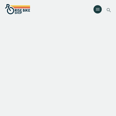
Rise Bike Shop
Loja de Bicicletas e acessórios. Oficina especializada. Rent a Bike.
Eventos.
Serviços
Eventos
Loja
Contactos