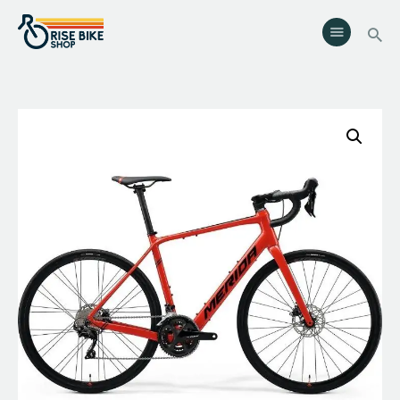
Rise Bike Shop
Loja de Bicicletas e acessórios. Oficina especializada. Rent a Bike.
Eventos.
Serviços
Eventos
Loja
Contactos