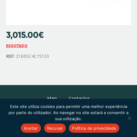
3,015.00
€
ESGOTADO
REF:
21BESC4C15133
Main
Contactos
Este site utiliza cookies para permitir uma melhor experiência
por parte do utilizador. Ao navegar no site estará a consentir a
sua utilização.
Copyright © 2026 by ThemeREX. All rights reserved.
Aceitar
Recusar
Política de privacidade