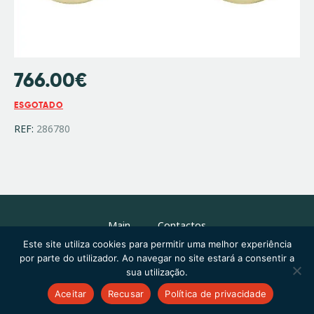
766.00
€
ESGOTADO
REF:
286780
Main
Contactos
Este site utiliza cookies para permitir uma melhor experiência
por parte do utilizador. Ao navegar no site estará a consentir a
sua utilização.
Copyright © 2026 by ThemeREX. All rights reserved.
Aceitar
Recusar
Política de privacidade