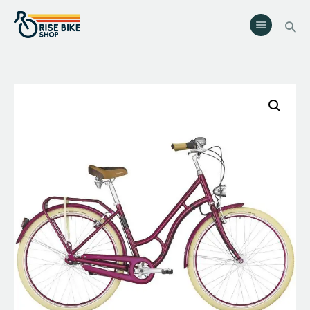
Rise Bike Shop
Loja de Bicicletas e acessórios. Oficina especializada. Rent a Bike.
Eventos.
Serviços
Eventos
Loja
Contactos