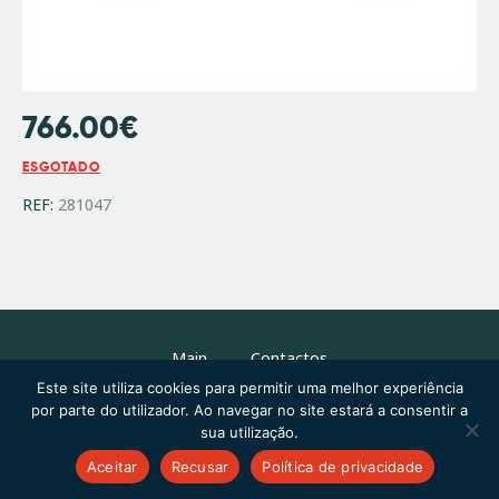
766.00
€
ESGOTADO
REF:
281047
Main
Contactos
Este site utiliza cookies para permitir uma melhor experiência
por parte do utilizador. Ao navegar no site estará a consentir a
sua utilização.
Copyright © 2026 by ThemeREX. All rights reserved.
Aceitar
Recusar
Política de privacidade