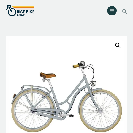
Rise Bike Shop
Loja de Bicicletas e acessórios. Oficina especializada. Rent a Bike.
Eventos.
Serviços
Eventos
Loja
Contactos