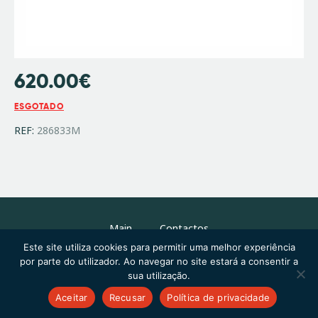
620.00
€
ESGOTADO
REF:
286833M
Main
Contactos
Este site utiliza cookies para permitir uma melhor experiência
por parte do utilizador. Ao navegar no site estará a consentir a
sua utilização.
Copyright © 2026 by ThemeREX. All rights reserved.
Aceitar
Recusar
Política de privacidade