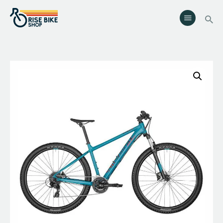
Rise Bike Shop
Loja de Bicicletas e acessórios. Oficina especializada. Rent a Bike.
Eventos.
Serviços
Eventos
Loja
Contactos