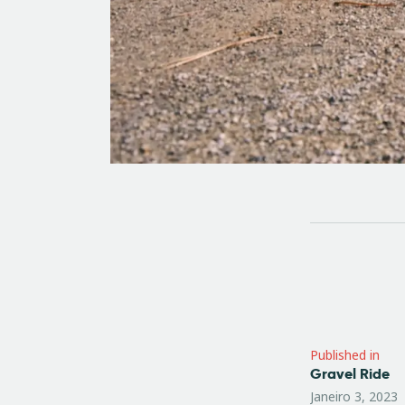
Na
de
Published in
Gravel Ride
Previous
Janeiro 3, 2023
post: